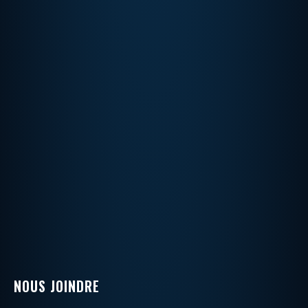
1хбет кз
amateur
ninecasino brasil
sportaza
arlekin casino
betsala retiros
monix bet
bc game argentina
dgcasino
1xbet
winorama
win casino
fast lotto
crash boxing
NOUS JOINDRE